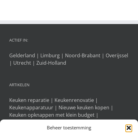
ACTIEF IN:
Gelderland
|
Limburg
|
Noord-Brabant
|
Overijssel
|
Utrecht
|
Zuid-Holland
ARTIKELEN
Keuken reparatie
|
Keukenrenovatie
|
Keukenapparatuur
|
Nieuwe keuken kopen
|
Keuken opknappen met klein budget
|
Keukendeurtjes vervangen
|
Spoelbak vervangen
|
Beheer toestemming
Afzuigkap vervangen
|
Keukengrepen vervangen