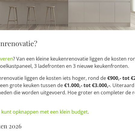
enrenovatie?
overen
? Van een kleine keukenrenovatie liggen de kosten r
 koelkastpaneel, 3 ladefronten en 3 nieuwe keukenfronten.
renovatie liggen de kosten iets hoger, rond de
€900,- tot €
 een grote keuken tussen de
€1.000,- tot €3.000,-
. Uiteraar
en die worden uitgevoerd. Hoe groter en completer de re
 kunt opknappen met een klein budget
.
ten 2026