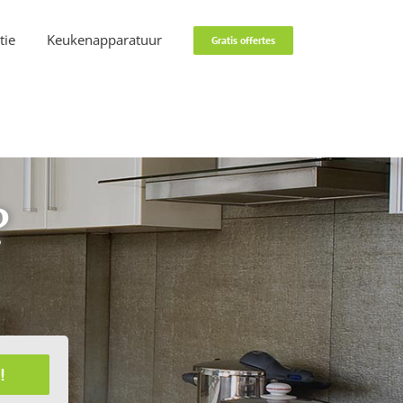
tie
Keukenapparatuur
Gratis offertes
?
!