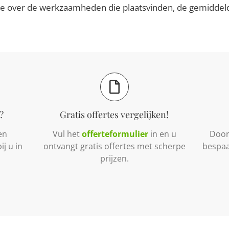
ie over de werkzaamheden die plaatsvinden, de gemiddelde
?
Gratis offertes vergelijken!
en
Vul het
offerteformulier
in en u
Door 
j u in
ontvangt gratis offertes met scherpe
bespaa
prijzen.