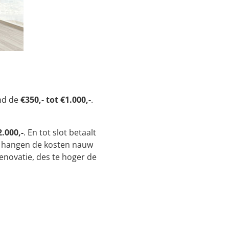
ond de
€350,- tot €1.000,-
.
2.000,-
. En tot slot betaalt
d hangen de kosten nauw
novatie, des te hoger de