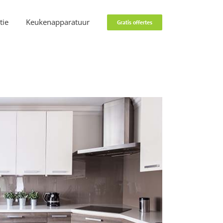
tie
Keukenapparatuur
Gratis offertes