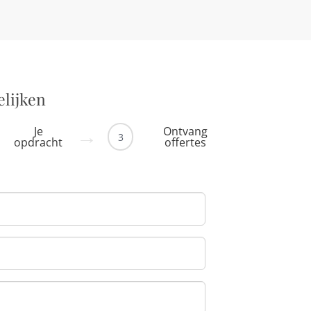
elijken
Je
Ontvang
3
opdracht
offertes