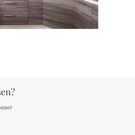
sen?
osten!