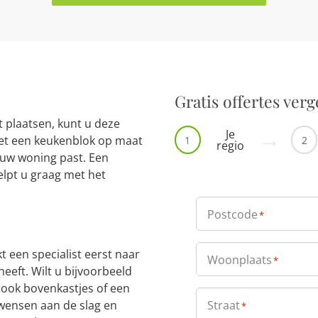
Gratis offertes verg
 plaatsen, kunt u deze
Je
et een keukenblok op maat
1
2
regio
n uw woning past. Een
elpt u graag met het
Postcode
*
 een specialist eerst naar
Woonplaats
*
eeft. Wilt u bijvoorbeeld
 ook bovenkastjes of een
wensen aan de slag en
Straat
*