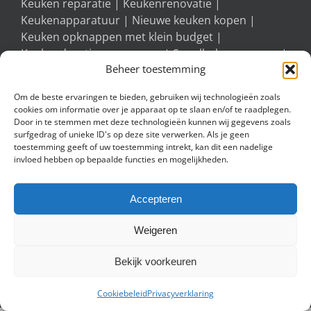
Keuken reparatie
|
Keukenrenovatie
|
Keukenapparatuur
|
Nieuwe keuken kopen
|
Keuken opknappen met klein budget
|
Keukendeurtjes vervangen
|
Spoelbak vervangen
|
Beheer toestemming
Afzuigkap vervangen
|
Keukengrepen vervangen
Om de beste ervaringen te bieden, gebruiken wij technologieën zoals
cookies om informatie over je apparaat op te slaan en/of te raadplegen.
MEEST BEZOCHTE PAGINA’S
Door in te stemmen met deze technologieën kunnen wij gegevens zoals
surfgedrag of unieke ID's op deze site verwerken. Als je geen
toestemming geeft of uw toestemming intrekt, kan dit een nadelige
Utrecht
|
Eindhoven
|
Enschede
|
Breda
|
Tilburg
invloed hebben op bepaalde functies en mogelijkheden.
|
Nijmegen
|
Arnhem
|
Amersfoort
|
Zwolle
|
Den
Bosch
|
Hengelo
|
Helmond
|
Oss
Accepteren
Weigeren
Bekijk voorkeuren
Van Schijndel Keukens
-
Disclaimer
-
Sitemap
-
Linkpartners
-
Over
ons
-
Bedrijf aanmelden
-
Privacyverklaring
-
Contact
Cookiebeleid
Privacyverklaring