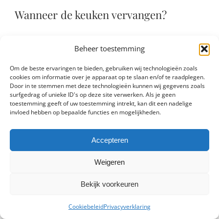
Wanneer de keuken vervangen?
De gemiddelde levensduur van een keuken is zo’n
Beheer toestemming
19 jaar. Uit onderzoek blijkt dat bijna een kwart van
de huiseigenaars de keuken vervangt als deze
Om de beste ervaringen te bieden, gebruiken wij technologieën zoals
tussen de 11 en 15 jaar oud is.
cookies om informatie over je apparaat op te slaan en/of te raadplegen.
Door in te stemmen met deze technologieën kunnen wij gegevens zoals
Waarom is het nodig om de gehele keuken te
surfgedrag of unieke ID's op deze site verwerken. Als je geen
toestemming geeft of uw toestemming intrekt, kan dit een nadelige
vervangen?
invloed hebben op bepaalde functies en mogelijkheden.
De kwaliteit van de keukenapparatuur gaat hard
achteruit en bovendien verbruiken oude apparaten
Accepteren
veel meer energie dan nieuwe, energiezuinige
keukenapparatuur. Bovendien kan het zijn dat de
Weigeren
keukenkasten flink versleten zijn en dat er steeds
vaker problemen ontstaan met de kraan.
Bekijk voorkeuren
Cookiebeleid
Privacyverklaring
Toch is veroudering niet de enige