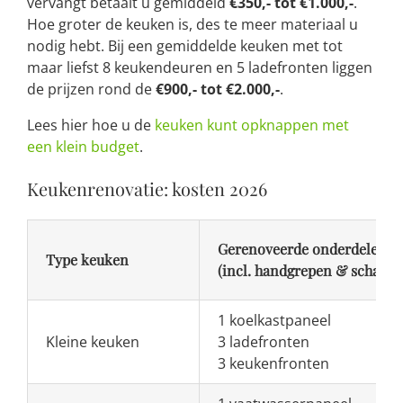
vervangt betaalt u gemiddeld
€350,- tot €1.000,-
.
Hoe groter de keuken is, des te meer materiaal u
nodig hebt. Bij een gemiddelde keuken met tot
maar liefst 8 keukendeuren en 5 ladefronten liggen
de prijzen rond de
€900,- tot €2.000,-
.
Lees hier hoe u de
keuken kunt opknappen met
een klein budget
.
Keukenrenovatie: kosten 2026
Gerenoveerde onderdelen
Type keuken
(incl. handgrepen & scharni
1 koelkastpaneel
Kleine keuken
3 ladefronten
3 keukenfronten