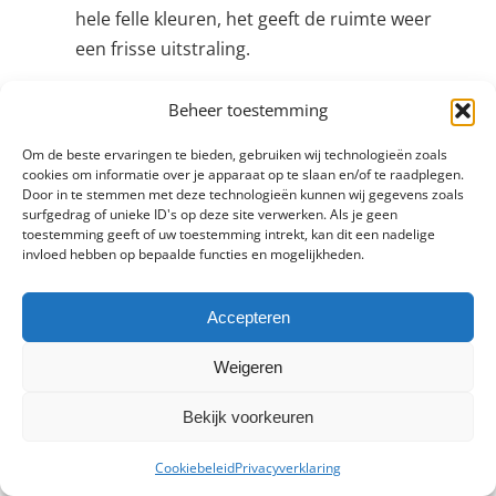
hele felle kleuren, het geeft de ruimte weer
een frisse uitstraling.
Beheer toestemming
Om de beste ervaringen te bieden, gebruiken wij technologieën zoals
Nieuwe keuken in
cookies om informatie over je apparaat op te slaan en/of te raadplegen.
Door in te stemmen met deze technologieën kunnen wij gegevens zoals
Nieuwkoop plaatsen?
surfgedrag of unieke ID's op deze site verwerken. Als je geen
toestemming geeft of uw toestemming intrekt, kan dit een nadelige
invloed hebben op bepaalde functies en mogelijkheden.
Vind een keukenmonteur bij u in de buurt en
bespaar tot wel 40%!
Accepteren
Gratis offertes ontvangen
Weigeren
Bekijk voorkeuren
Cookiebeleid
Privacyverklaring
Keuken op maat Nieuwkoop