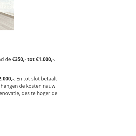
ond de
€350,- tot €1.000,-
.
2.000,-
. En tot slot betaalt
d hangen de kosten nauw
novatie, des te hoger de