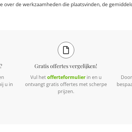
ie over de werkzaamheden die plaatsvinden, de gemiddelde
?
Gratis offertes vergelijken!
en
Vul het
offerteformulier
in en u
Door 
j u in
ontvangt gratis offertes met scherpe
bespaa
prijzen.