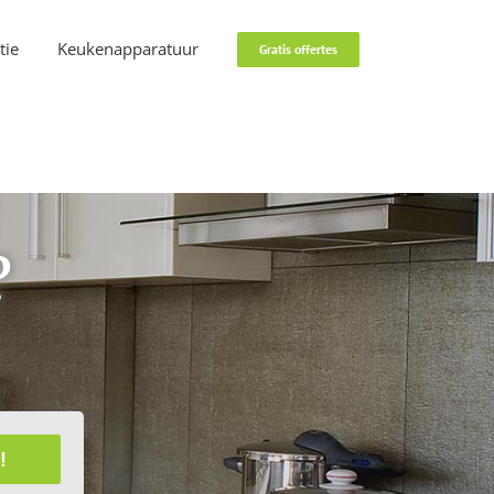
tie
Keukenapparatuur
Gratis offertes
?
!