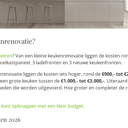
enrenovatie?
overen
? Van een kleine keukenrenovatie liggen de kosten r
 koelkastpaneel, 3 ladefronten en 3 nieuwe keukenfronten.
renovatie liggen de kosten iets hoger, rond de
€900,- tot €
 een grote keuken tussen de
€1.000,- tot €3.000,-
. Uiteraar
en die worden uitgevoerd. Hoe groter en completer de re
 kunt opknappen met een klein budget
.
ten 2026