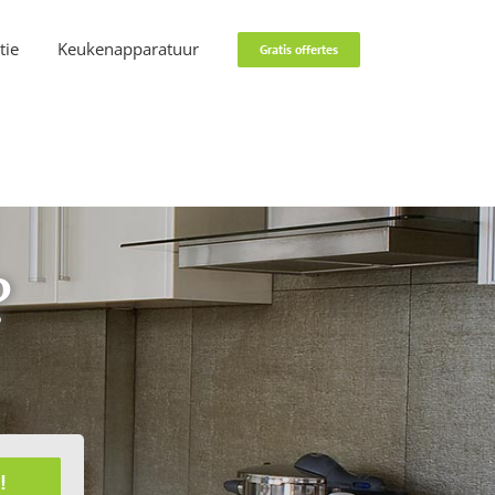
tie
Keukenapparatuur
Gratis offertes
?
!