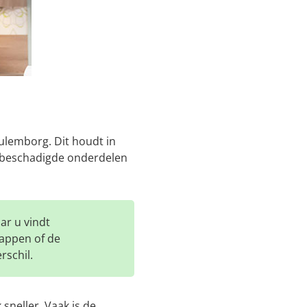
ulemborg. Dit houdt in
f beschadigde onderdelen
ar u vindt
rappen of de
rschil.
sneller. Vaak is de