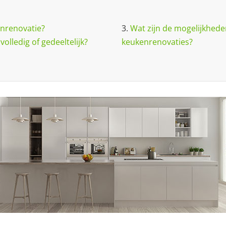
nrenovatie?
3.
Wat zijn de mogelijkheden
olledig of gedeeltelijk?
keukenrenovaties?