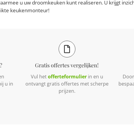
aarmee u uw droomkeuken kunt realiseren. U krijgt inzicht
hikte keukenmonteur!
?
Gratis offertes vergelijken!
en
Vul het
offerteformulier
in en u
Door 
j u in
ontvangt gratis offertes met scherpe
bespaa
prijzen.