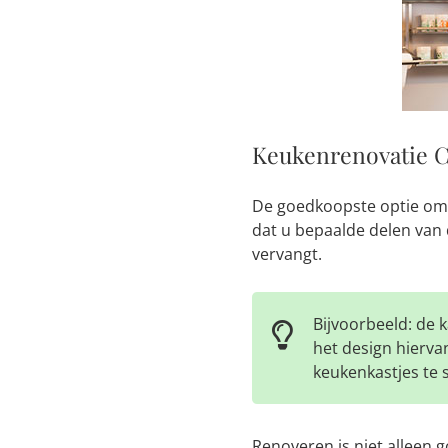
Keukenrenovatie 
De goedkoopste optie om
dat u bepaalde delen van
vervangt.
Bijvoorbeeld: de k
het design hiervan
keukenkastjes te 
Renoveren is niet alleen 