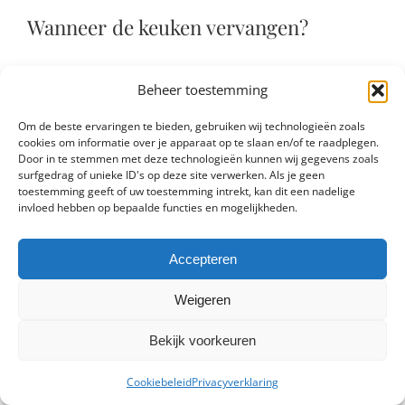
Wanneer de keuken vervangen?
De gemiddelde levensduur van een keuken is zo’n
Beheer toestemming
19 jaar. Uit onderzoek blijkt dat bijna een kwart van
de huiseigenaars de keuken vervangt als deze
Om de beste ervaringen te bieden, gebruiken wij technologieën zoals
tussen de 11 en 15 jaar oud is.
cookies om informatie over je apparaat op te slaan en/of te raadplegen.
Door in te stemmen met deze technologieën kunnen wij gegevens zoals
Waarom is het nodig om de gehele keuken te
surfgedrag of unieke ID's op deze site verwerken. Als je geen
toestemming geeft of uw toestemming intrekt, kan dit een nadelige
vervangen?
invloed hebben op bepaalde functies en mogelijkheden.
De kwaliteit van de keukenapparatuur gaat hard
achteruit en bovendien verbruiken oude apparaten
Accepteren
veel meer energie dan nieuwe, energiezuinige
keukenapparatuur. Bovendien kan het zijn dat de
Weigeren
keukenkasten flink versleten zijn en dat er steeds
vaker problemen ontstaan met de kraan.
Bekijk voorkeuren
Cookiebeleid
Privacyverklaring
Toch is veroudering niet de enige