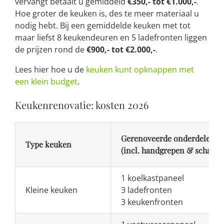
vervangt betaalt u gemiddeld
€350,- tot €1.000,-
.
Hoe groter de keuken is, des te meer materiaal u
nodig hebt. Bij een gemiddelde keuken met tot
maar liefst 8 keukendeuren en 5 ladefronten liggen
de prijzen rond de
€900,- tot €2.000,-
.
Lees hier hoe u de
keuken kunt opknappen met
een klein budget
.
Keukenrenovatie: kosten 2026
Gerenoveerde onderdelen
Type keuken
(incl. handgrepen & scharni
1 koelkastpaneel
Kleine keuken
3 ladefronten
3 keukenfronten