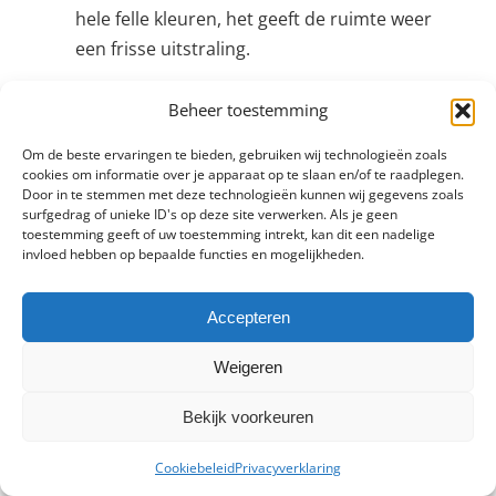
hele felle kleuren, het geeft de ruimte weer
een frisse uitstraling.
Beheer toestemming
Om de beste ervaringen te bieden, gebruiken wij technologieën zoals
Nieuwe keuken in Brunssum
cookies om informatie over je apparaat op te slaan en/of te raadplegen.
Door in te stemmen met deze technologieën kunnen wij gegevens zoals
plaatsen?
surfgedrag of unieke ID's op deze site verwerken. Als je geen
toestemming geeft of uw toestemming intrekt, kan dit een nadelige
invloed hebben op bepaalde functies en mogelijkheden.
Vind een keukenmonteur bij u in de buurt en
bespaar tot wel 40%!
Accepteren
Gratis offertes ontvangen
Weigeren
Bekijk voorkeuren
Cookiebeleid
Privacyverklaring
Keuken op maat Brunssum