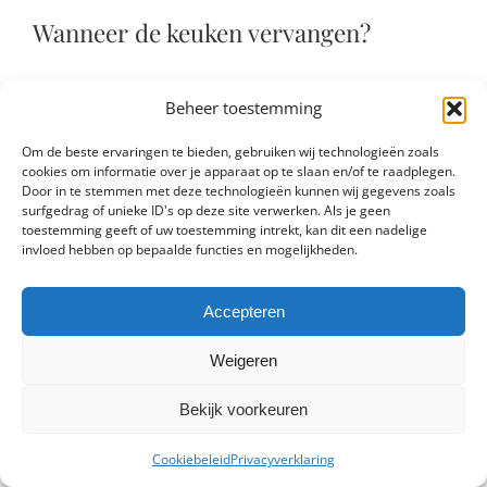
Wanneer de keuken vervangen?
De gemiddelde levensduur van een keuken is zo’n
Beheer toestemming
19 jaar. Uit onderzoek blijkt dat bijna een kwart van
de huiseigenaars de keuken vervangt als deze
Om de beste ervaringen te bieden, gebruiken wij technologieën zoals
tussen de 11 en 15 jaar oud is.
cookies om informatie over je apparaat op te slaan en/of te raadplegen.
Door in te stemmen met deze technologieën kunnen wij gegevens zoals
Waarom is het nodig om de gehele keuken te
surfgedrag of unieke ID's op deze site verwerken. Als je geen
toestemming geeft of uw toestemming intrekt, kan dit een nadelige
vervangen?
invloed hebben op bepaalde functies en mogelijkheden.
De kwaliteit van de keukenapparatuur gaat hard
achteruit en bovendien verbruiken oude apparaten
Accepteren
veel meer energie dan nieuwe, energiezuinige
keukenapparatuur. Bovendien kan het zijn dat de
Weigeren
keukenkasten flink versleten zijn en dat er steeds
vaker problemen ontstaan met de kraan.
Bekijk voorkeuren
Cookiebeleid
Privacyverklaring
Toch is veroudering niet de enige