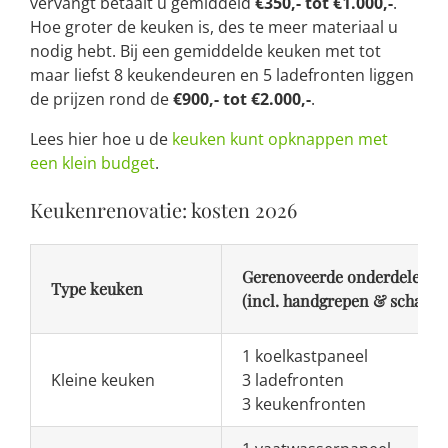
vervangt betaalt u gemiddeld
€350,- tot €1.000,-
.
Hoe groter de keuken is, des te meer materiaal u
nodig hebt. Bij een gemiddelde keuken met tot
maar liefst 8 keukendeuren en 5 ladefronten liggen
de prijzen rond de
€900,- tot €2.000,-
.
Lees hier hoe u de
keuken kunt opknappen met
een klein budget
.
Keukenrenovatie: kosten 2026
Gerenoveerde onderdelen
Type keuken
(incl. handgrepen & scharni
1 koelkastpaneel
Kleine keuken
3 ladefronten
3 keukenfronten